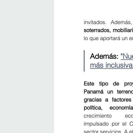
invitados. Además
soterrados, mobilia
lo que aportará un en
Además: 
"Nu
más inclusiva
Este tipo de proy
Panamá un terreno 
gracias a factore
política, econom
crecimiento eco
impulsado por el C
sector servicios. A e