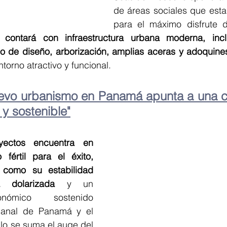
de áreas sociales que esta
para el máximo disfrute d
, 
contará con infraestructura urbana moderna, incl
rio de diseño, arborización, amplias aceras y adoquin
torno atractivo y funcional.
evo urbanismo en Panamá apunta a una 
 y sostenible"
ectos encuentra en 
fértil para el éxito, 
s como su
estabilidad 
ía dolarizada 
y un 
nómico sostenido 
anal de Panamá y el 
llo se suma el auge del 