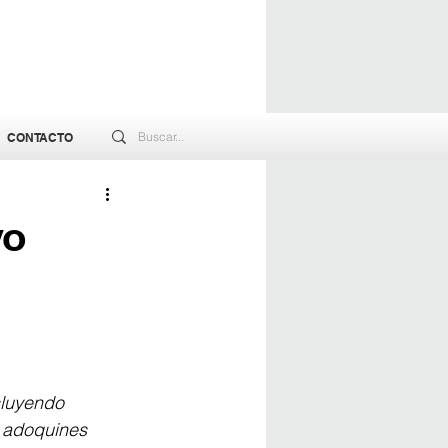
CONTACTO
vo
cluyendo 
y adoquines 