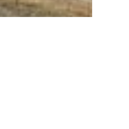
Editorial Construir
2 abr 2020
3 min de lectura
¿Cómo se enfrenta la
pandemia del covid-19 desde
una obra en construcción?
Por: Carolina Benavides En Costa Rica la
empresa de origen ecuatoriano, Grupo Furoiani,
se encuentra desarrollando en San José,...