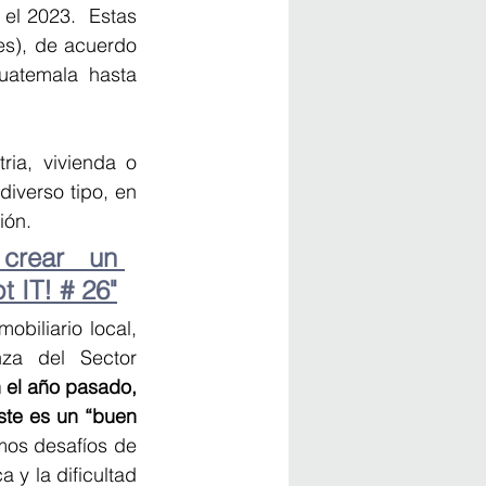
el 2023.  Estas 
les), de acuerdo 
uatemala hasta 
ia, vivienda o 
iverso tipo, en 
ón.  
crear un 
 IT! # 26"
iliario local, 
a del Sector 
el año pasado, 
te es un “buen 
os desafíos de 
 y la dificultad 