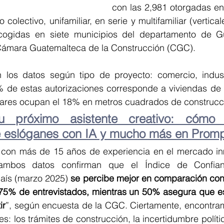
con las 2,981 otorgadas en 
 colectivo, unifamiliar, en serie y multifamiliar (vertica
ecogidas en siete municipios del departamento de G
Cámara Guatemalteca de la Construcción (CGC).  
los datos según tipo de proyecto: comercio, industr
% de estas autorizaciones corresponde a viviendas de d
liares ocupan el 18% en metros cuadrados de construcci
u próximo asistente creativo: cómo 
 eslóganes con IA y mucho más en Prompt
con más de 15 años de experiencia en el mercado inmob
mbos datos confirman que el Índice de Confianz
país (marzo 2025) 
se percibe mejor en comparación con 
5% de entrevistados, mientras un 50% asegura que es
ir
”, según encuesta de la CGC. Ciertamente, encontram
s: los trámites de construcción, la incertidumbre política