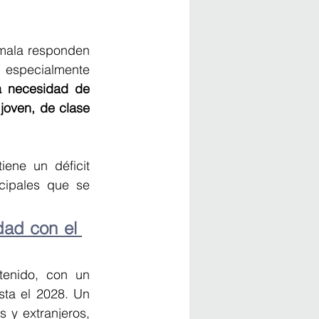
mala responden 
, especialmente 
a necesidad de 
oven, de clase 
ene un déficit 
cipales que se 
ad con el 
enido, con un 
ta el 2028. Un 
y extranjeros, 