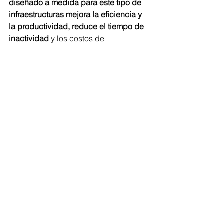
diseñado a medida para este tipo de 
infraestructuras mejora la eficiencia y 
la productividad, reduce el tiempo de 
inactividad
 y los costos de 
mantenimiento, mejora la seguridad y 
permite responder a las emergencias 
rápidamente, así como a las 
necesidades de telecontrol del 
sistema eléctrico. 
Sostenibilidad
Ver todo
Entradas recientes