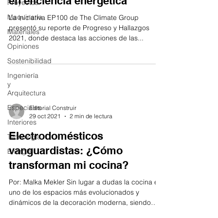
en eficiencia energética
Proyectos
Maquinaria
La iniciativa EP100 de The Climate Group
presentó su reporte de Progreso y Hallazgos
Materiales
2021, donde destaca las acciones de las...
Opiniones
Sostenibilidad
Ingeniería
y
Arquitectura
Especiales
Editorial Construir
29 oct 2021
2 min de lectura
Interiores
Electrodomésticos
Tecnología
vanguardistas: ¿Cómo
Energía
transforman mi cocina?
Por: Malka Mekler Sin lugar a dudas la cocina es
uno de los espacios más evolucionados y
dinámicos de la decoración moderna, siendo
uno...