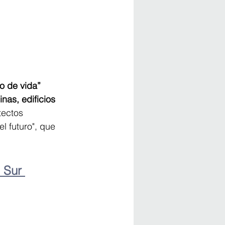
o de vida” 
nas, edificios 
tectos 
l futuro", que 
 Sur 