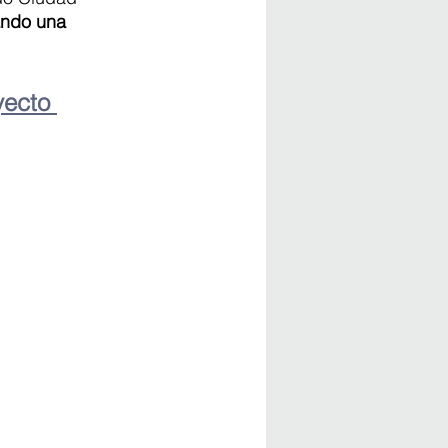
ando una 
yecto 