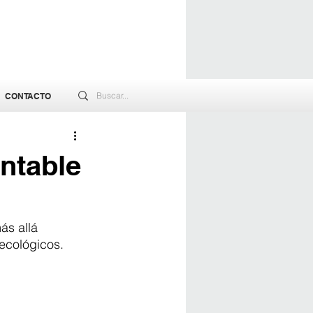
CONTACTO
entable
ás allá 
ecológicos.