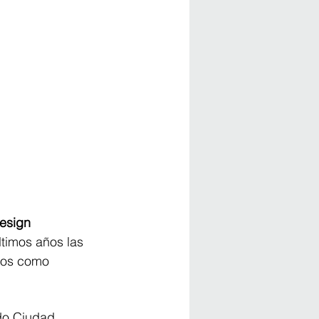
esign 
ltimos años las 
tos como 
ado Ciudad 