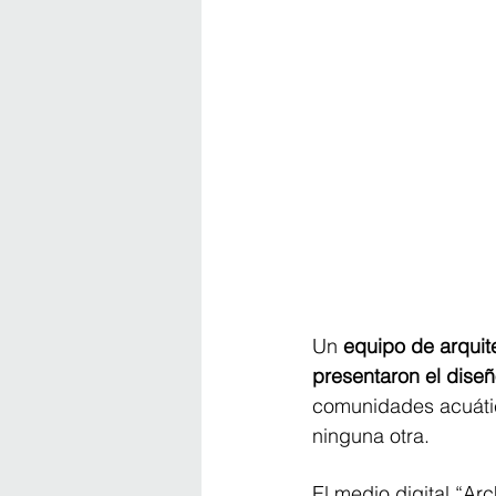
Un 
equipo de arquit
presentaron el diseñ
comunidades acuátic
ninguna otra.
El medio digital “Ar