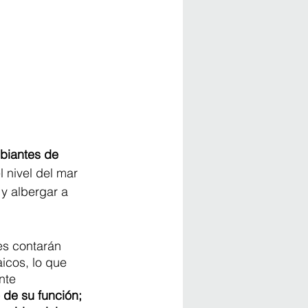
biantes de 
 nivel del mar 
y albergar a 
es contarán 
icos, lo que 
nte 
de su función; 