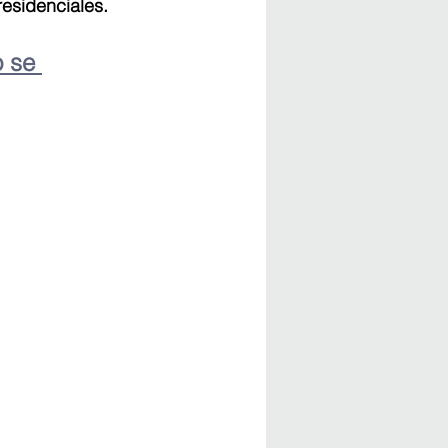
residenciales.
 se 