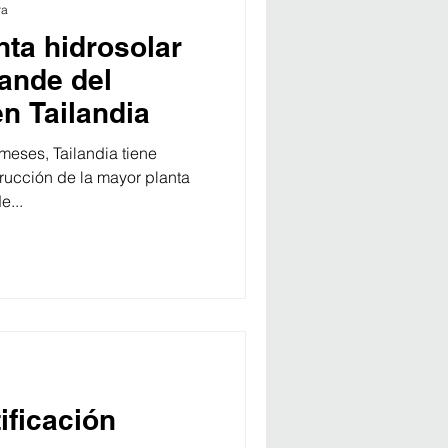
ra
nta hidrosolar
rande del
n Tailandia
meses, Tailandia tiene
rucción de la mayor planta
e...
ificación