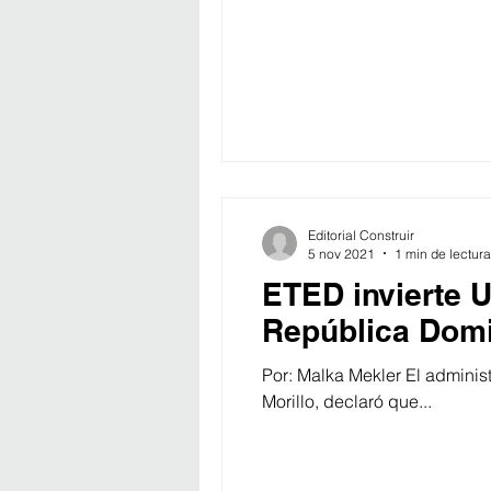
Editorial Construir
5 nov 2021
1 min de lectura
ETED invierte 
República Dom
Por: Malka Mekler El adminis
Morillo, declaró que...