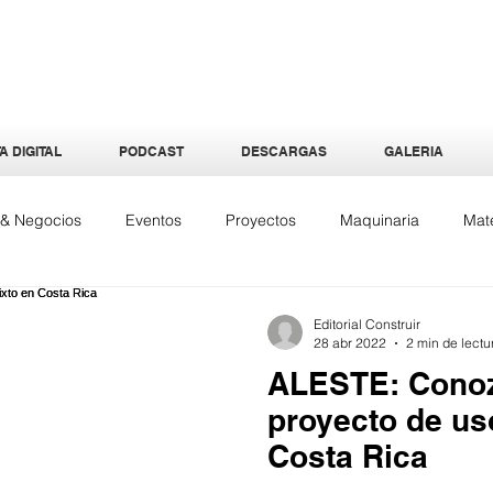
A DIGITAL
PODCAST
DESCARGAS
GALERIA
a & Negocios
Eventos
Proyectos
Maquinaria
Mate
quitectura
Especiales
Interiores
Tecnología
Ene
Editorial Construir
28 abr 2022
2 min de lectu
ALESTE: Conoz
proyecto de us
Costa Rica