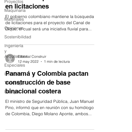
Proyectos
en licitaciones
Maquinaria
El gobierno colombiano mantiene la búsqueda
Materiales
de licitaciones para el proyecto del Canal de
Opiniones
Dique, el cual será una iniciativa fluvial para...
Sostenibilidad
Ingeniería
y
Arquitectura
Editorial Construir
12 may 2022
1 min de lectura
Especiales
Panamá y Colombia pactan
Interiores
construcción de base
Tecnología
binacional costera
Energía
El ministro de Seguridad Pública, Juan Manuel
Pino, informó que en reunión con su homólogo
de Colombia, Diego Molano Aponte, ambos...