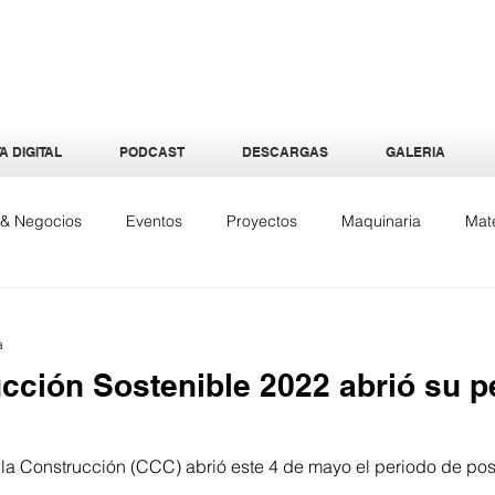
A DIGITAL
PODCAST
DESCARGAS
GALERIA
a & Negocios
Eventos
Proyectos
Maquinaria
Mate
quitectura
Especiales
Interiores
Tecnología
Ene
a
cción Sostenible 2022 abrió su p
la Construcción (CCC) abrió este 4 de mayo el periodo de pos