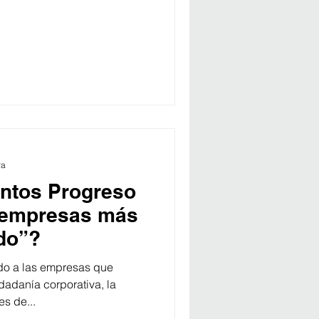
ra
ntos Progreso
 “empresas más
do”?
do a las empresas que
dadanía corporativa, la
es de...