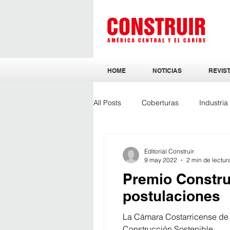
HOME
NOTICIAS
REVIST
All Posts
Coberturas
Industri
Sostenibilidad
Ingeniería y Ar
Editorial Construir
9 may 2022
2 min de lectur
Premio Constru
postulaciones
La Cámara Costarricense de 
Construcción Sostenible,...