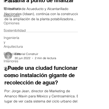
Panamá a punto de finalizar
Proyectos
Maquinaria
El Instituto de Acueducto y Alcantarillado
Nacionales (Idaan), continúa con la construcción
Materiales
de la ampliación de la planta potabilizadora...
Opiniones
Sostenibilidad
Ingeniería
y
Arquitectura
Especiales
Editorial Construir
30 jun 2022
2 min de lectura
Interiores
¿Puede una ciudad funcionar
Tecnología
como instalación gigante de
Energía
recolección de agua?
Por: Jorge Jean, director de Marketing de
Amanco Wavin para México y Centroamérica. En
lugar de ver cada sistema del ciclo urbano del...