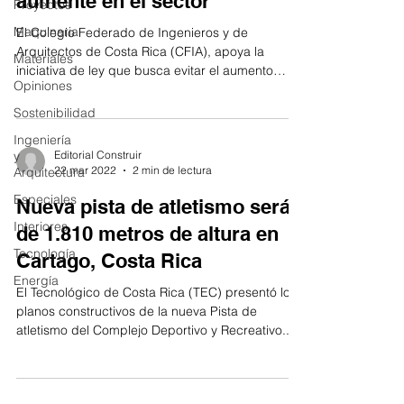
aumente en el sector
Proyectos
Maquinaria
El Colegio Federado de Ingenieros y de
Arquitectos de Costa Rica (CFIA), apoya la
Materiales
iniciativa de ley que busca evitar el aumento
Opiniones
del...
Sostenibilidad
Ingeniería
y
Editorial Construir
22 mar 2022
2 min de lectura
Arquitectura
Especiales
Nueva pista de atletismo será
Interiores
de 1.810 metros de altura en
Tecnología
Cartago, Costa Rica
Energía
El Tecnológico de Costa Rica (TEC) presentó los
planos constructivos de la nueva Pista de
atletismo del Complejo Deportivo y Recreativo...